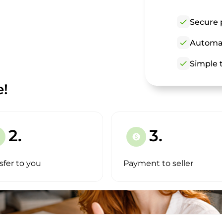
check
Secure 
check
Automat
check
Simple t
e!
2.
3.
paid
sfer to you
Payment to seller