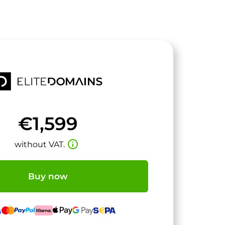
€1,599
info_outline
without VAT.
Buy now