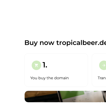
Buy now tropicalbeer.d
1.
shopping_cart
arrow_forward
You buy the domain
Tran