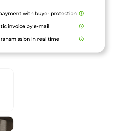
payment with buyer protection
info_outline
ic invoice by e-mail
info_outline
ransmission in real time
info_outline