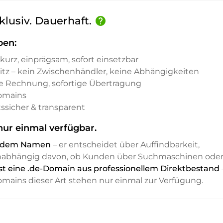
klusiv. Dauerhaft.
help
ben:
kurz, einprägsam, sofort einsetzbar
sitz – kein Zwischenhändler, keine Abhängigkeiten
e Rechnung, sofortige Übertragung
Domains
ssicher & transparent
nur einmal verfügbar.
it dem Namen
– er entscheidet über Auffindbarkeit,
unabhängig davon, ob Kunden über Suchmaschinen ode
ist eine .de-Domain aus professionellem Direktbestand
Domains dieser Art stehen nur einmal zur Verfügung.